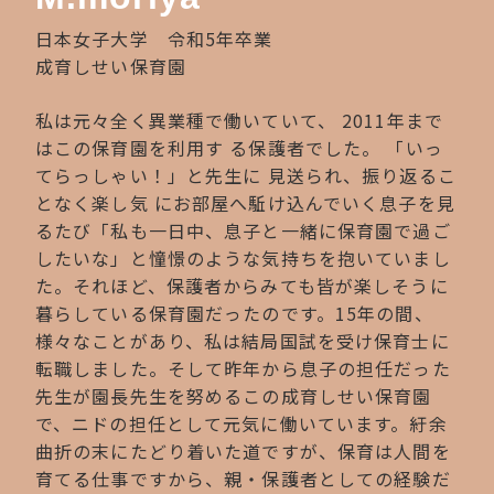
日本女子大学 令和5年卒業
成育しせい保育園
私は元々全く異業種で働いていて、 2011年まで
はこの保育園を利用す る保護者でした。 「いっ
てらっしゃい！」と先生に 見送られ、振り返るこ
となく楽し気 にお部屋へ駈け込んでいく息子を見
るたび「私も一日中、息子と一緒に保育園で過ご
したいな」と憧憬のような気持ちを抱いていまし
た。それほど、保護者からみても皆が楽しそうに
暮らしている保育園だったのです。15年の間、
様々なことがあり、私は結局国試を受け保育士に
転職しました。そして昨年から息子の担任だった
先生が園長先生を努めるこの成育しせい保育園
で、ニドの担任として元気に働いています。紆余
曲折の末にたどり着いた道ですが、保育は人間を
育てる仕事ですから、親・保護者としての経験だ